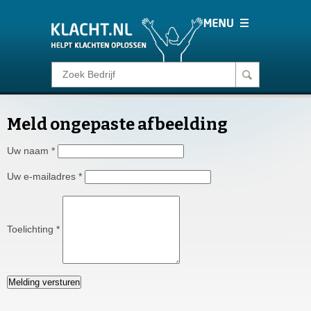
Klacht melden
Meld ongepaste afbeelding
Consumentenrecht
Uw naam
*
Barometer
Uw e-mailadres
*
Voor Bedrijven
Toelichting
*
Login
Melding versturen