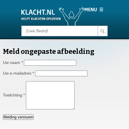
Klacht melden
Meld ongepaste afbeelding
Consumentenrecht
Uw naam
*
Barometer
Uw e-mailadres
*
Voor Bedrijven
Toelichting
*
Login
Melding versturen