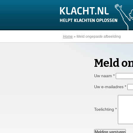
Home
Meld ongepaste afbeelding
Meld o
Uw naam
*
Uw e-mailadres
*
Toelichting
*
Melding versturen