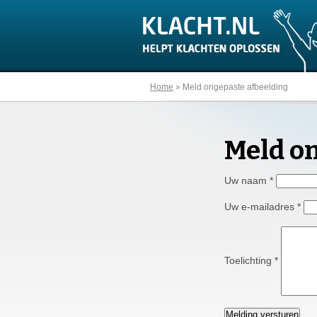
Home
Meld ongepaste afbeelding
Meld o
Uw naam
*
Uw e-mailadres
*
Toelichting
*
Melding versturen