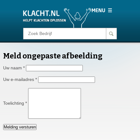
Klacht melden
Meld ongepaste afbeelding
Consumentenrecht
Uw naam
*
Barometer
Uw e-mailadres
*
Voor Bedrijven
Toelichting
*
Login
Melding versturen