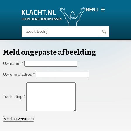
Klacht melden
Meld ongepaste afbeelding
Consumentenrecht
Uw naam
*
Barometer
Uw e-mailadres
*
Voor Bedrijven
Toelichting
*
Login
Melding versturen