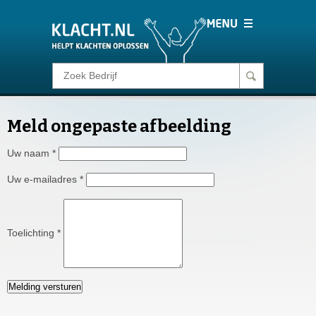
Klacht melden
Meld ongepaste afbeelding
Consumentenrecht
Uw naam
*
Barometer
Uw e-mailadres
*
Voor Bedrijven
Toelichting
*
Login
Melding versturen