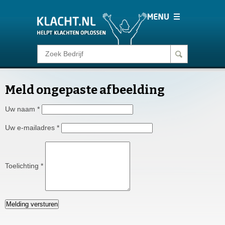
Klacht melden
Meld ongepaste afbeelding
Consumentenrecht
Uw naam
*
Barometer
Uw e-mailadres
*
Voor Bedrijven
Toelichting
*
Login
Melding versturen