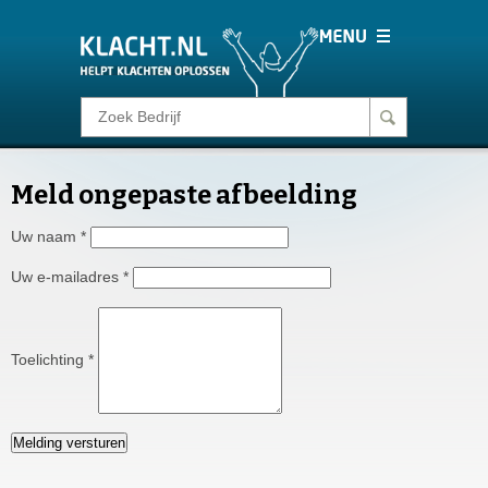
Klacht melden
Meld ongepaste afbeelding
Consumentenrecht
Uw naam
*
Barometer
Uw e-mailadres
*
Voor Bedrijven
Toelichting
*
Login
Melding versturen