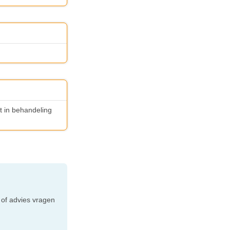
et in behandeling
e
 of advies vragen