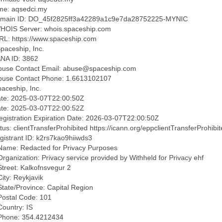
e: aqsedci.my
Domain ID: DO_45f2825ff3a42289a1c9e7da28752225-MYNIC
WHOIS Server: whois.spaceship.com
RL: https://www.spaceship.com
Spaceship, Inc.
ANA ID: 3862
buse Contact Email:
abuse@spaceship.com
Abuse Contact Phone: 1.6613102107
paceship, Inc.
ate: 2025-03-07T22:00:50Z
te: 2025-03-07T22:00:52Z
egistration Expiration Date: 2026-03-07T22:00:50Z
us: clientTransferProhibited https://icann.org/eppclientTransferProhibi
gistrant ID: k2rs7kao9hiiwds3
 Name: Redacted for Privacy Purposes
Organization: Privacy service provided by Withheld for Privacy ehf
Street: Kalkofnsvegur 2
City: Reykjavik
State/Province: Capital Region
Postal Code: 101
Country: IS
 Phone: 354.4212434