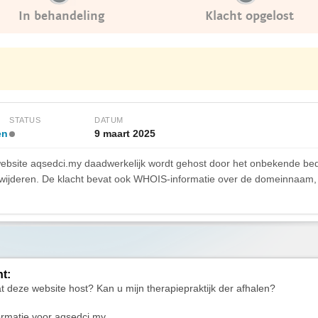
In behandeling
Klacht opgelost
STATUS
DATUM
en
9 maart 2025
website aqsedci.my daadwerkelijk wordt gehost door het onbekende bedr
verwijderen. De klacht bevat ook WHOIS-informatie over de domeinnaam,
ht:
at deze website host? Kan u mijn therapiepraktijk der afhalen?
rmatie voor aqsedci.my