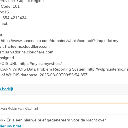
Province: Capital Region
l Code: 101
y: IS
: 354.4212434
 Ext:
t:
: https://www.spaceship.com/domains/whois/contact/?daqsedci.my
: harlee.ns.cloudflare.com
: salvador.ns.cloudflare.com
nsigned
HOIS URL: https://mynic.my/whois/
ICANN WHOIS Data Problem Reporting System: http://wdprs.internic.ne
e of WHOIS database: 2025-03-09T09:56:54.85Z
 bedrijf
t van Robin van Klacht.nl
- Er is een nieuwe brief gegenereerd voor de klacht over
en
ier uw brief