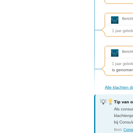
Berich
1 jaar geled
Berich
1 jaar geled
is genomen
Alle klachten d
Tip van 
Als consum
klachtenp
bij ConsuW
Bron:
Consu