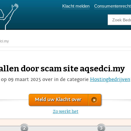
Klacht melden
Consumentenrecht
dci.my
vallen door scam site aqsedci.my
 op 09 maart 2025 over
in de categorie
Hostingbedrijven
Meld uw Klacht over
Zo werkt het