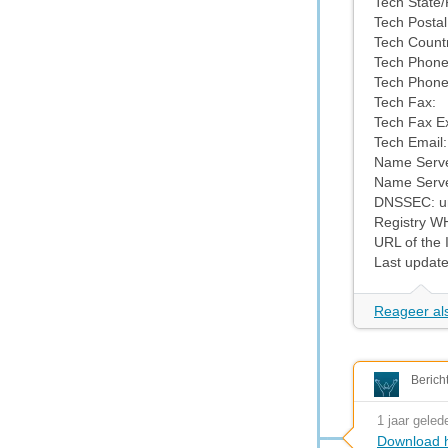
Tech State/
Tech Posta
Tech Countr
Tech Phone
Tech Phone
Tech Fax:
Tech Fax Ex
Tech Email
Name Server
Name Server
DNSSEC: u
Registry W
URL of the 
Last updat
Reageer als
Berich
1 jaar geled
Download h