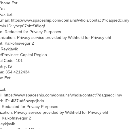
Phone Ext:
Fax:
Fax Ext:
Email: https://www.spaceship.com/domains/whois/contact/?daqsedci.m
min ID: ybcp67ohtf08lgqf
: Redacted for Privacy Purposes
ization: Privacy service provided by Withheld for Privacy ehf
t: Kalkofnsvegur 2
 Reykjavik
/Province: Capital Region
al Code: 101
try: IS
e: 354.4212434
e Ext:
Ext:
l: https://www.spaceship.com/domains/whois/contact/?daqsedci.my
ch ID: 4l37ud6ozvpcjhdn
 Redacted for Privacy Purposes
zation: Privacy service provided by Withheld for Privacy ehf
: Kalkofnsvegur 2
Reykjavik