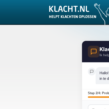
Kla
Ik hel
Hallo!
in te 
Stap 2/4: Pro