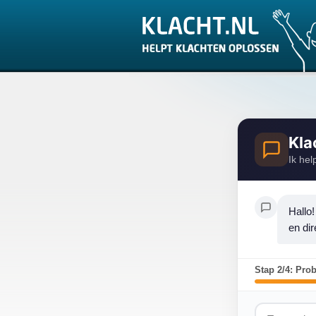
Kla
Ik hel
Hallo!
en dir
Stap 2/4: Pro