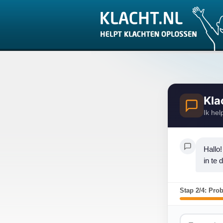
Kla
Ik hel
Hallo!
in te 
Stap 2/4: Pro