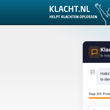
Kla
Ik hel
Hallo!
te di
Stap 2/4: Pro