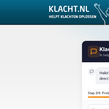
Kla
Ik hel
Hallo!
direct
Stap 2/4: Pro