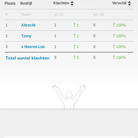
Klachten
Verschil
Plaats
Bedrijf
#
Naam
jul 26
jun 26
1
Altrecht
1
0
1
100%
2
Tzorg
1
0
1
100%
3
s Heeren Loo
1
0
1
100%
Total aantal klachten
3
0
3
100%