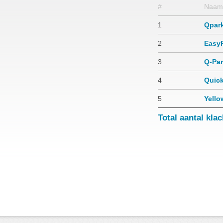
#
Naam
1
Qpar
2
Easy
3
Q-Pa
4
Quick
5
Yello
Total aantal kla