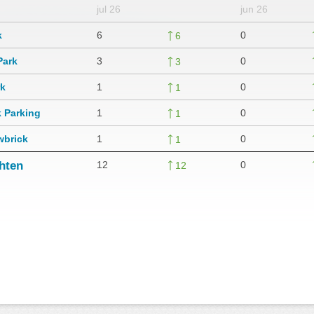
jul 26
jun 26
k
6
0
6
Park
3
0
3
rk
1
0
1
 Parking
1
0
1
wbrick
1
0
1
chten
12
0
12