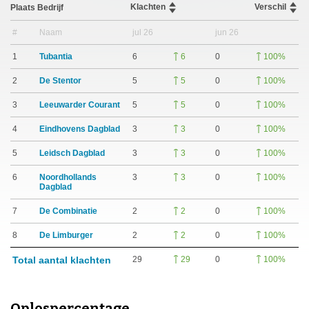
Klachten
Verschil
Plaats
Bedrijf
#
Naam
jul 26
jun 26
1
Tubantia
6
0
6
100%
2
De Stentor
5
0
5
100%
3
Leeuwarder Courant
5
0
5
100%
4
Eindhovens Dagblad
3
0
3
100%
5
Leidsch Dagblad
3
0
3
100%
6
Noordhollands
3
0
3
100%
Dagblad
7
De Combinatie
2
0
2
100%
8
De Limburger
2
0
2
100%
Total aantal klachten
29
0
29
100%
Oplospercentage