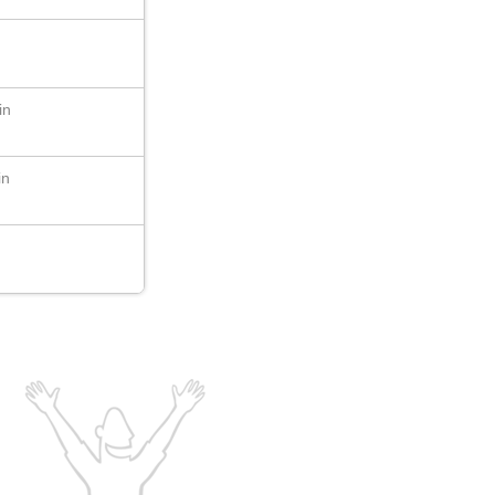
in
in