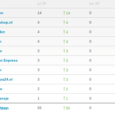
jul 26
jun 26
on
14
0
14
shop.nl
4
0
4
brr
4
0
4
o
4
0
4
o
3
0
3
er Express
3
0
3
o
3
0
3
ra24.nl
3
0
3
go
2
0
2
ansje
1
0
1
chten
55
0
55