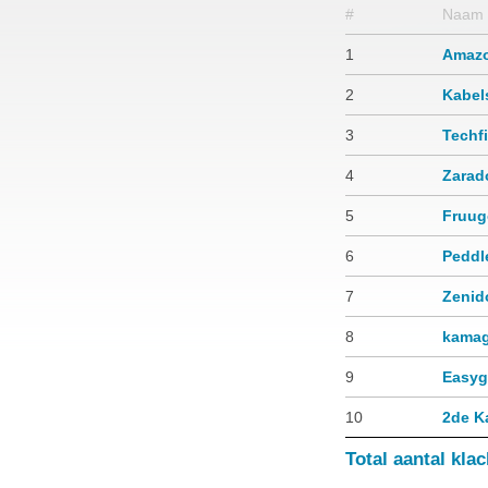
#
Naam
1
Amaz
2
Kabel
3
Techfi
4
Zarad
5
Fruug
6
Peddl
7
Zenid
8
kamag
9
Easy
10
2de K
Total aantal kla