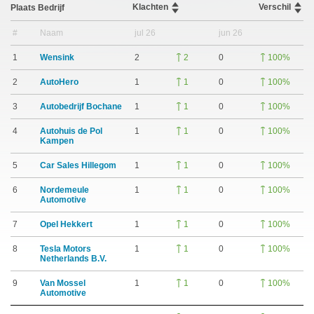
Klachten
Verschil
Plaats
Bedrijf
#
Naam
jul 26
jun 26
1
Wensink
2
0
2
100%
2
AutoHero
1
0
1
100%
3
Autobedrijf Bochane
1
0
1
100%
4
Autohuis de Pol
1
0
1
100%
Kampen
5
Car Sales Hillegom
1
0
1
100%
6
Nordemeule
1
0
1
100%
Automotive
7
Opel Hekkert
1
0
1
100%
8
Tesla Motors
1
0
1
100%
Netherlands B.V.
9
Van Mossel
1
0
1
100%
Automotive