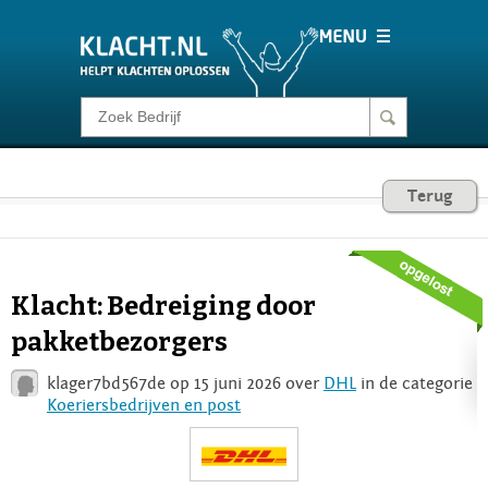
Klacht melden
Consumentenrecht
Terug
Barometer
Klacht: Bedreiging door
Voor Bedrijven
pakketbezorgers
klager7bd567de op 15 juni 2026 over
DHL
in de categorie
Login
Koeriersbedrijven en post